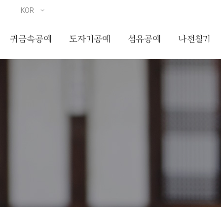
귀금속공예
도자기공예
섬유공예
나전칠기