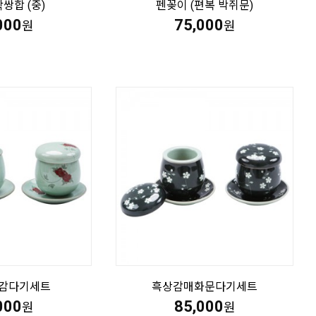
쌍합 (중)
펜꽂이 (편복 박쥐문)
000
75,000
원
원
감다기세트
흑상감매화문다기세트
000
85,000
원
원