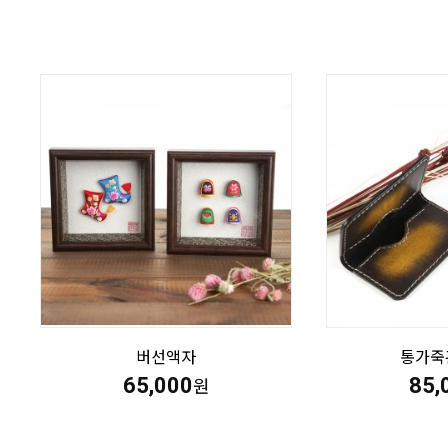
버선액자
통가죽
65,000
85,
원