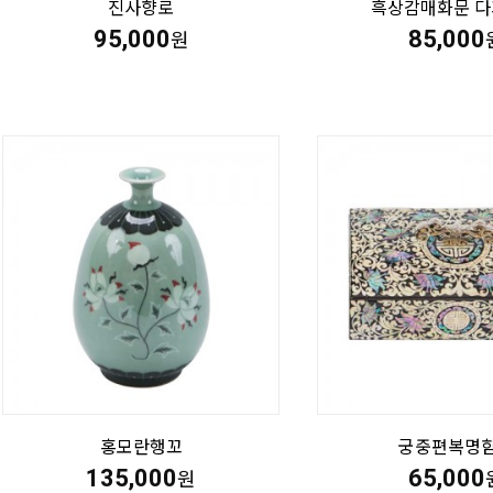
진사향로
흑상감매화문 
95,000
85,000
원
홍모란행꼬
궁중편복명
135,000
65,000
원