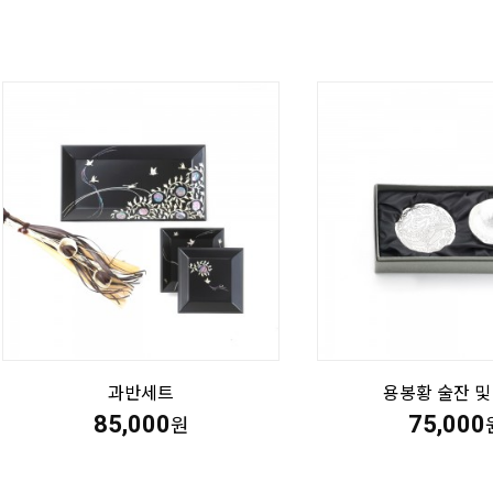
과반세트
용봉황 술잔 및
85,000
75,000
원