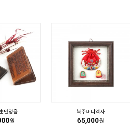
훈민정음
복주머니액자
000
65,000
원
원