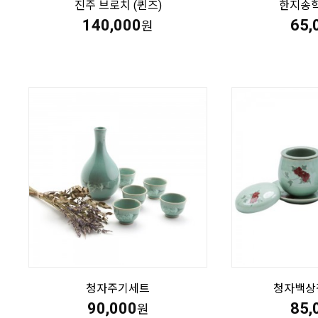
진주 브로치 (퀸즈)
한지송학
140,000
65,
원
청자주기세트
청자백상
90,000
85,
원