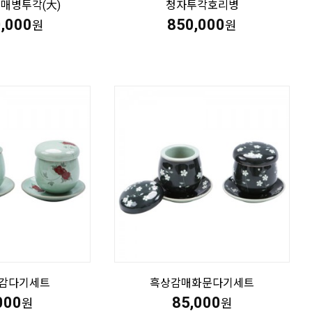
매병투각(大)
청자투각호리병
0,000
850,000
원
원
감다기세트
흑상감매화문다기세트
000
85,000
원
원