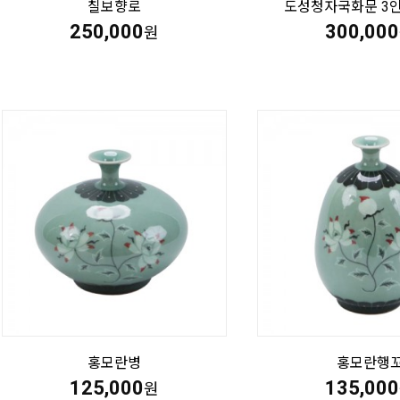
칠보향로
도성청자국화문 3
250,000
300,000
원
홍모란병
홍모란행
125,000
135,000
원