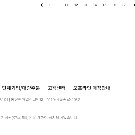
1
11
12
13
14
15
16
17
단체기업/대량주문
고객센터
오프라인 매장안내
03101 | 통신판매업신고번호 : 2010-서울종로-1032
저작권(97조 5항)에 의거하여 금지되어있습니다.