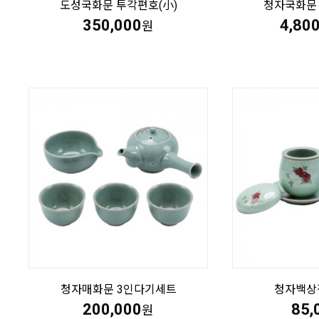
도성국화문 투각편호(小)
청자국화문 
350,000
4,80
원
청자매화문 3인다기세트
청자백상
200,000
85,
원