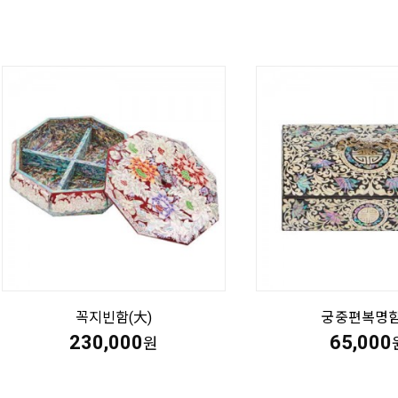
꼭지빈함(大)
궁중편복명
230,000
65,000
원