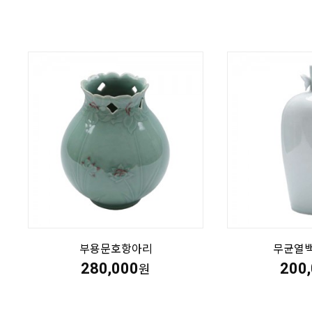
부용문호항아리
무균열
280,000
200
원