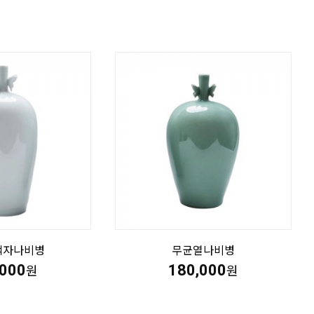
백자나비병
무균열나비병
,000
180,000
원
원