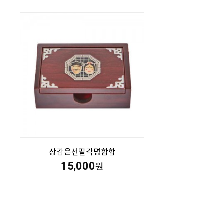
상감은선팔각명함함
15,000
원