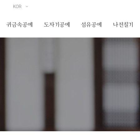
귀금속공예
도자기공예
섬유공예
나전칠기