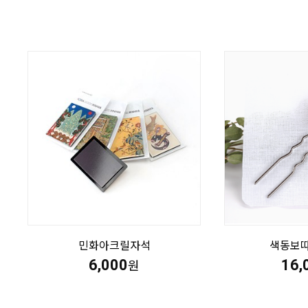
민화아크릴자석
색동보
6,000
16,
원