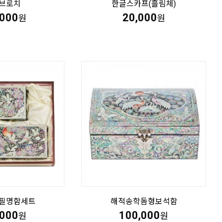
브로치
한글스카프(흘림체)
,000
20,000
원
원
필명함세트
해적송학돔형보석함
,000
100,000
원
원