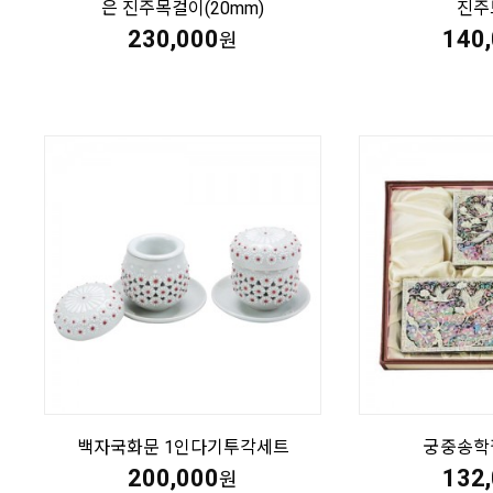
은 진주목걸이(20mm)
진주
230,000
140
원
백자국화문 1인다기투각세트
궁중송학
200,000
132
원