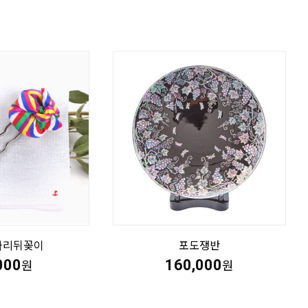
따리뒤꽂이
포도쟁반
000
160,000
원
원