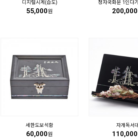
디지털시계(습도)
청자국화문 1인다
55,000
200,000
원
세한도보석함
자개독서
60,000
110,000
원