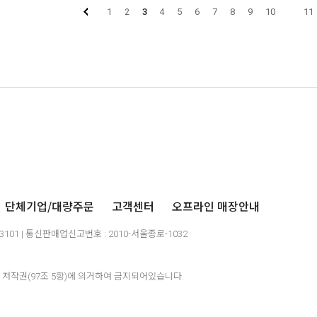
1
2
3
4
5
6
7
8
9
10
11
단체기업/대량주문
고객센터
오프라인 매장안내
03101 | 통신판매업신고번호 : 2010-서울종로-1032
저작권(97조 5항)에 의거하여 금지되어있습니다.