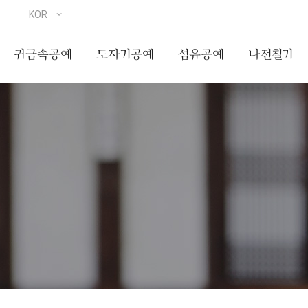
귀금속공예
도자기공예
섬유공예
나전칠기