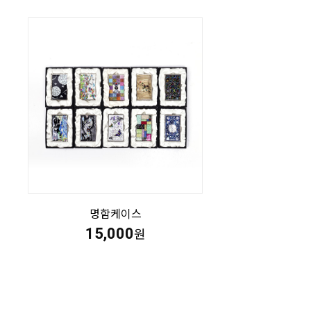
명함케이스
15,000
원