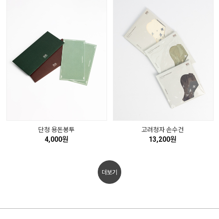
단청 용돈봉투
고려청자 손수건
4,000원
13,200원