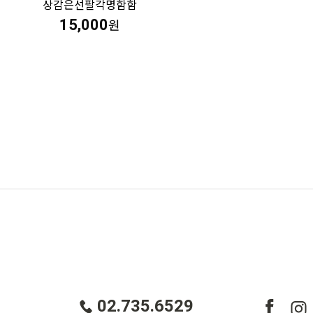
상감은선팔각명함함
15,000
원
02.735.6529