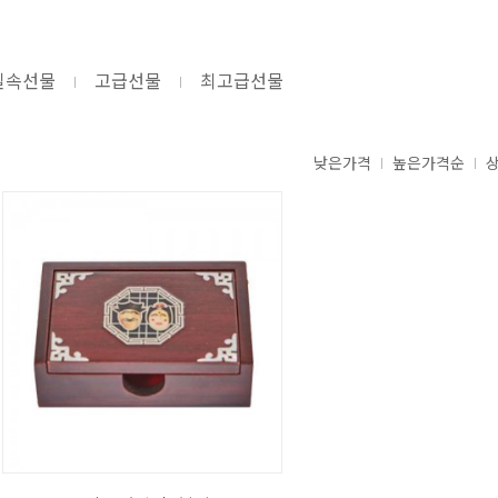
실속선물
고급선물
최고급선물
낮은가격
높은가격순