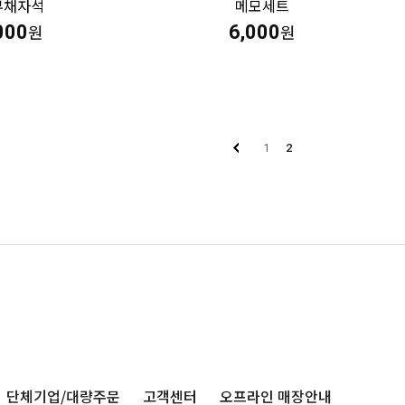
부채자석
메모세트
000
6,000
원
원
1
2
단체기업/대량주문
고객센터
오프라인 매장안내