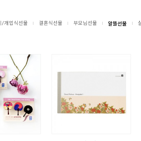
알뜰선물
이/개업식선물
결혼식선물
부모님선물