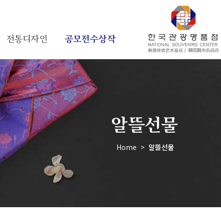
전통디자인
공모전수상작
알뜰선물
Home
>
알뜰선물