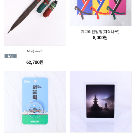
저고리잔받침(자작나무)
8,000원
단청 우산
62,700원