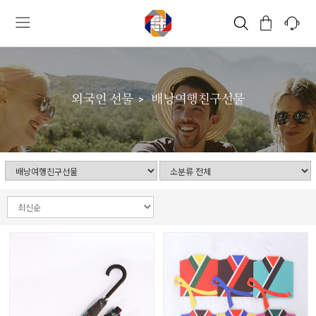
외국인 선물
배낭여행친구선물