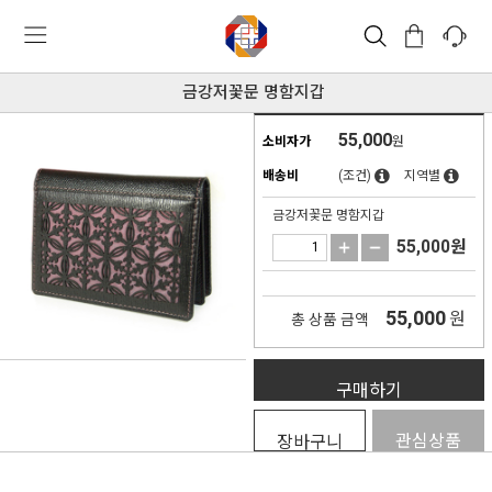
금강저꽃문 명함지갑
55,000
소비자가
원
배송비
(조건)
지역별
금강저꽃문 명함지갑
55,000
원
55,000
원
총 상품 금액
구매하기
관심상품
장바구니