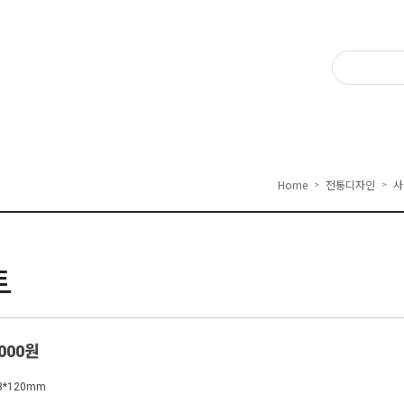
Home
전통디자인
사
>
>
트
,000원
8*120mm