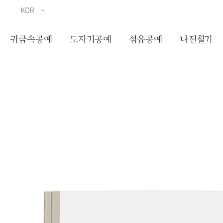
귀금속공예
도자기공예
섬유공예
나전칠기