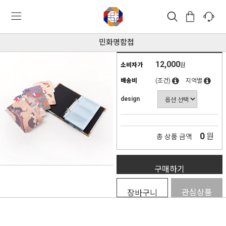
민화명함첩
12,000
소비자가
원
배송비
(조건)
지역별
design
0
원
총 상품 금액
구매하기
관심상품
장바구니