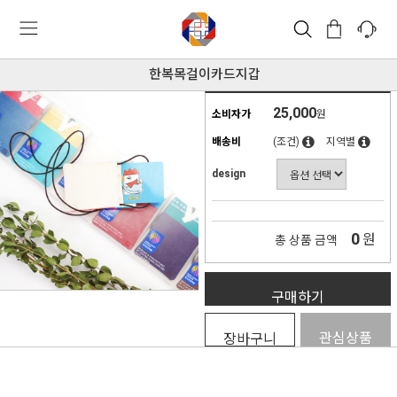
한복목걸이카드지갑
25,000
소비자가
원
배송비
(조건)
지역별
design
0
원
총 상품 금액
구매하기
관심상품
장바구니