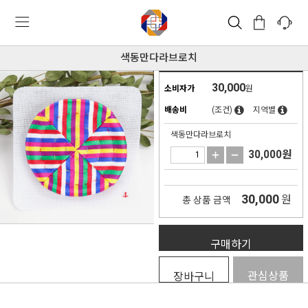
색동만다라브로치
30,000
소비자가
원
배송비
(조건)
지역별
색동만다라브로치
30,000
원
30,000
원
총 상품 금액
구매하기
관심상품
장바구니