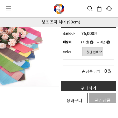
생초 조각 러너 (90cm)
76,000
소비자가
원
배송비
(조건)
지역별
color
0
원
총 상품 금액
구매하기
관심상품
장바구니