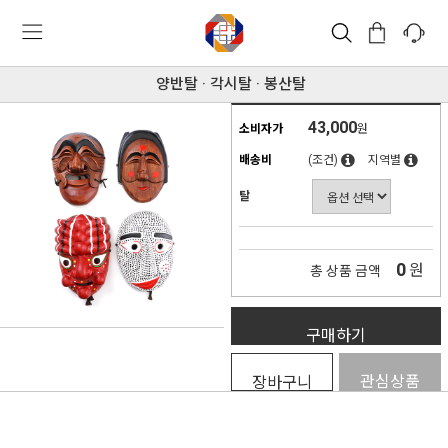
양반탈 · 각시탈 · 봉산탈
43,000
소비자가
원
배송비
(조건)
지역별
탈
0
원
총 상품 금액
구매하기
관심상품
장바구니