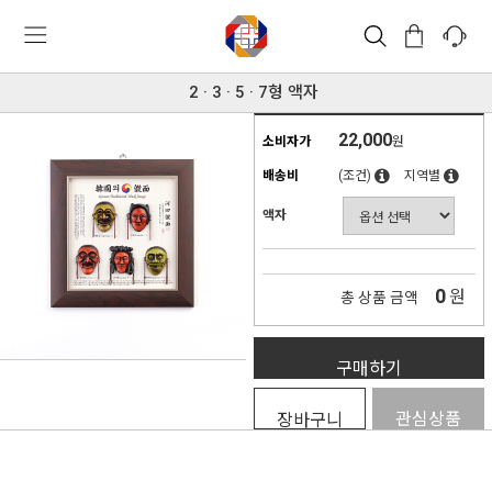
2 · 3 · 5 · 7형 액자
22,000
소비자가
원
배송비
(조건)
지역별
액자
0
원
총 상품 금액
구매하기
관심상품
장바구니