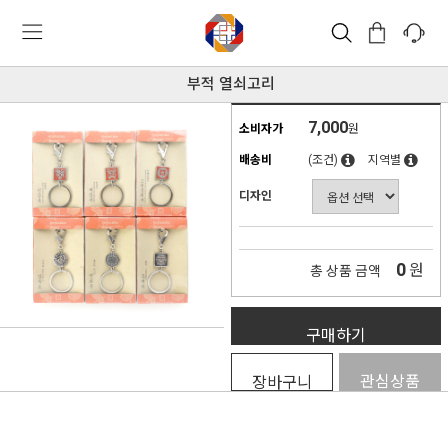
부적 열쇠고리
7,000
소비자가
원
배송비
(조건)
지역별
디자인
0
원
총 상품 금액
구매하기
관심상품
장바구니