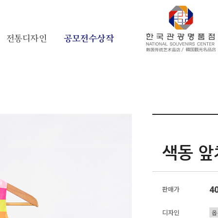
전통디자인
공모전수상작
색동 앞
4
판매가
디자인