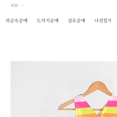
귀금속공예
도자기공예
섬유공예
나전칠기