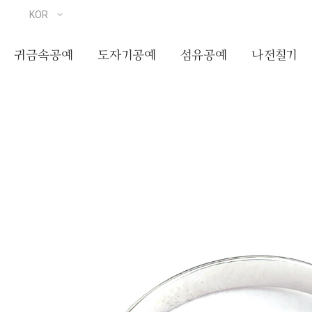
귀금속공예
도자기공예
섬유공예
나전칠기