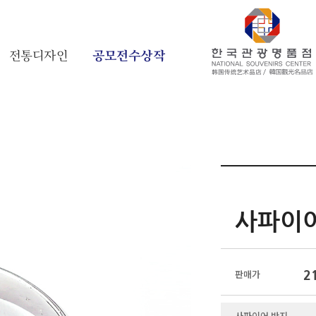
전통디자인
공모전수상작
사파이
2
판매가