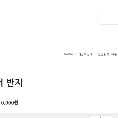
Home
귀금속공예
천연원석·자수
>
>
어 반지
10,000
원