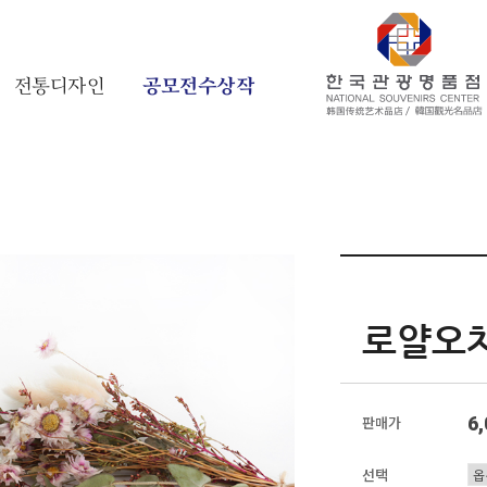
전통디자인
공모전수상작
로얄오
6
판매가
선택