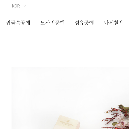
귀금속공예
도자기공예
섬유공예
나전칠기