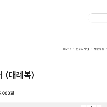
Home
전통디자인
생활용품
>
>
 (대례복)
5,000
원