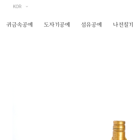
귀금속공예
도자기공예
섬유공예
나전칠기