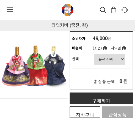
와인커버 (중전, 왕)
49,000
소비자가
원
배송비
(조건)
지역별
선택
0
원
총 상품 금액
구매하기
관심상품
장바구니