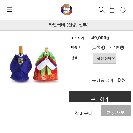
와인커버 (신랑, 신부)
49,000
소비자가
원
배송비
(조건)
지역별
선택
0
원
총 상품 금액
구매하기
관심상품
장바구니