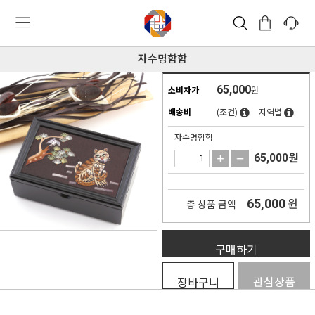
자수명함함
65,000
소비자가
원
배송비
(조건)
지역별
자수명함함
65,000
원
65,000
원
총 상품 금액
구매하기
관심상품
장바구니