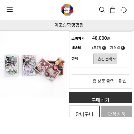
이조송학명함함
48,000
소비자가
원
배송비
(조건)
지역별
선택
0
원
총 상품 금액
구매하기
관심상품
장바구니