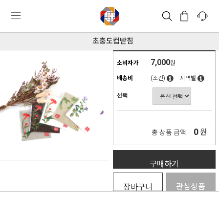
초충도컵받침
7,000
소비자가
원
배송비
(조건)
지역별
선택
0
원
총 상품 금액
구매하기
관심상품
장바구니