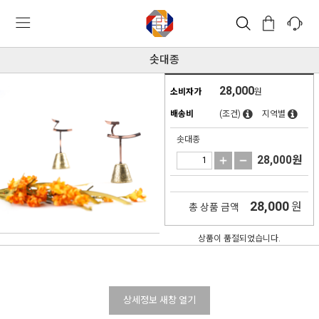
솟대종
28,000
소비자가
원
배송비
(조건)
지역별
솟대종
28,000
원
28,000
원
총 상품 금액
상품이 품절되었습니다.
상세정보 새창 열기