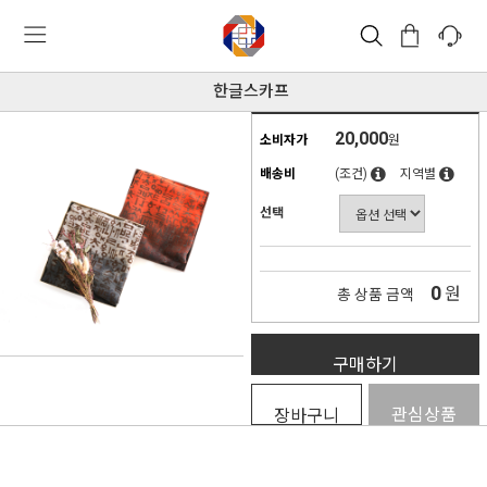
한글스카프
20,000
소비자가
원
배송비
(조건)
지역별
선택
0
원
총 상품 금액
구매하기
관심상품
장바구니