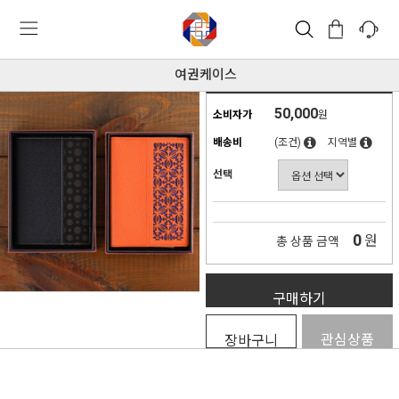
여권케이스
50,000
소비자가
원
배송비
(조건)
지역별
선택
0
원
총 상품 금액
구매하기
관심상품
장바구니