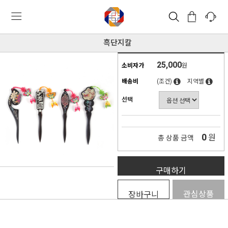
흑단지칼
25,000
소비자가
원
배송비
(조건)
지역별
선택
0
원
총 상품 금액
구매하기
관심상품
장바구니