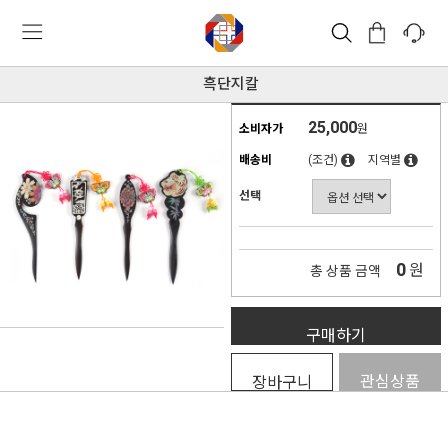
흑단지칼
25,000
소비자가
원
배송비
(조건)
지역별
선택
0
원
총 상품 금액
구매하기
관심상품
장바구니