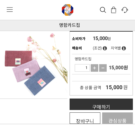
명함카드집
15,000
소비자가
원
배송비
(조건)
지역별
명함카드집
15,000
원
15,000
원
총 상품 금액
구매하기
관심상품
장바구니