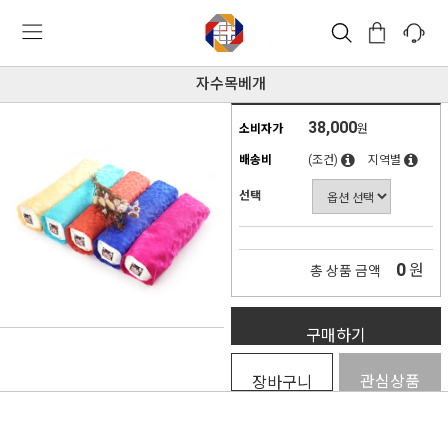
자수목베개
38,000
소비자가
원
배송비
(조건)
지역별
선택
0
원
총 상품 금액
구매하기
관심상품
장바구니