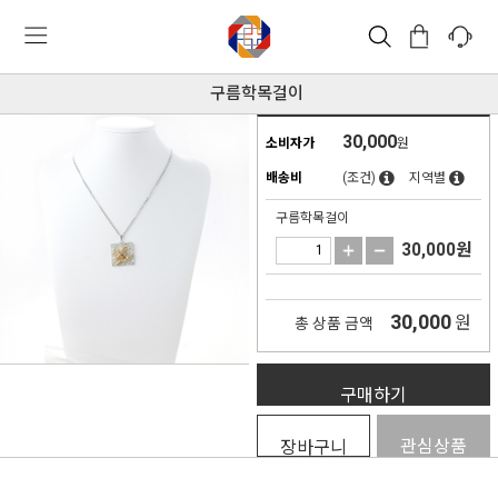
구름학목걸이
30,000
소비자가
원
배송비
(조건)
지역별
구름학목걸이
30,000
원
30,000
원
총 상품 금액
구매하기
관심상품
장바구니