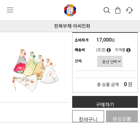
한복부채 아씨민화
17,000
소비자가
원
배송비
(조건)
지역별
선택
0
원
총 상품 금액
구매하기
관심상품
장바구니