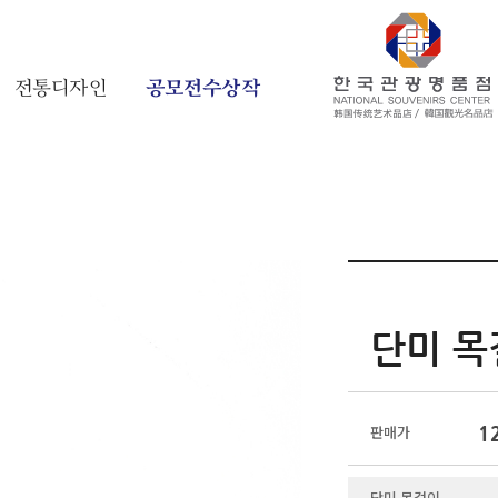
전통디자인
공모전수상작
단미 목
1
판매가