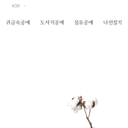
귀금속공예
도자기공예
섬유공예
나전칠기