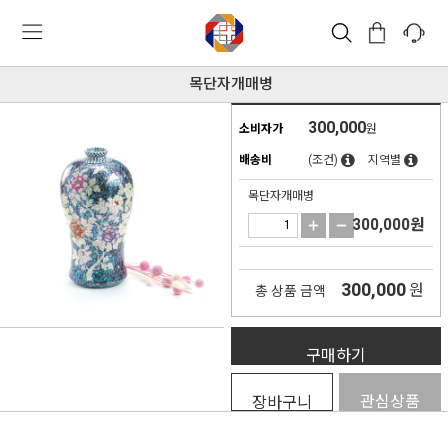
목단자개매병
300,000
소비자가
원
배송비
(조건)
지역별
목단자개매병
300,000
원
300,000
원
총 상품 금액
구매하기
관심상품
장바구니