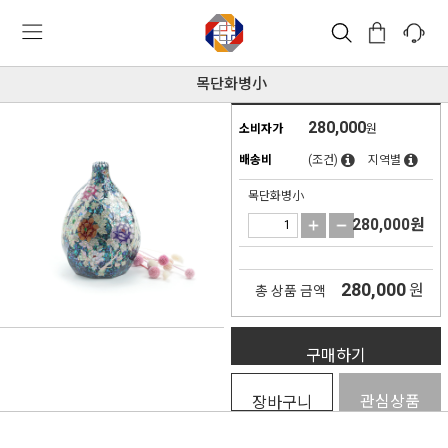
목단화병小
280,000
소비자가
원
배송비
(조건)
지역별
목단화병小
280,000
원
280,000
원
총 상품 금액
구매하기
관심상품
장바구니