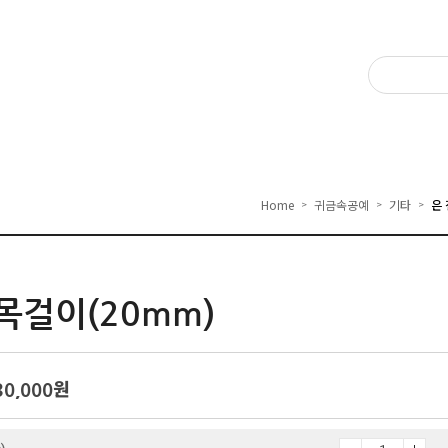
Home
귀금속공예
기타
은
>
>
>
목걸이(20mm)
30,000
원