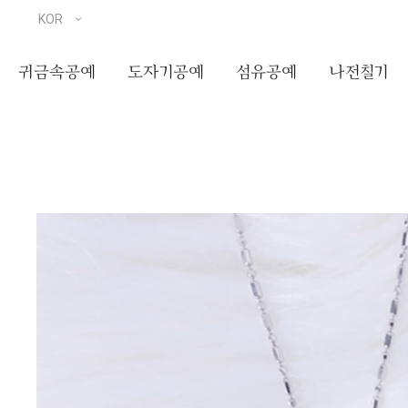
귀금속공예
도자기공예
섬유공예
나전칠기