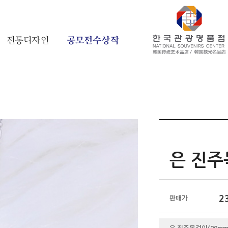
전통디자인
공모전수상작
은 진주
2
판매가