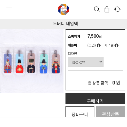
두버디 네임텍
7,500
소비자가
원
배송비
(조건)
지역별
디자인
0
원
총 상품 금액
구매하기
관심상품
장바구니