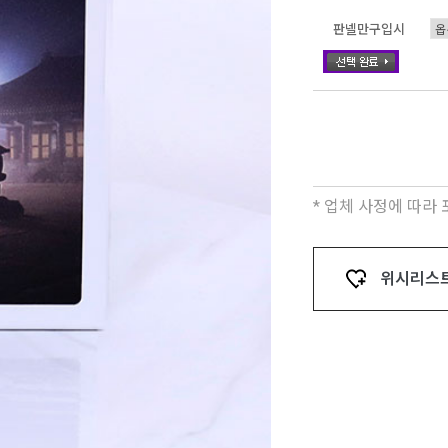
판넬만구입시
* 업체 사정에 따라
위시리스