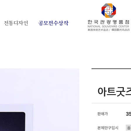
전통디자인
공모전수상작
아트굿즈
3
판매가
본체만구입시