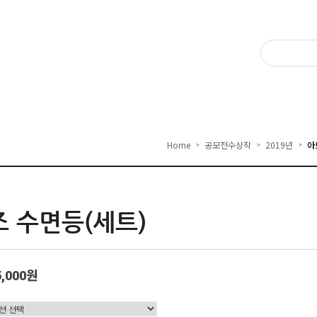
Home
공모전수상작
2019년
아
>
>
>
 수면등(세트)
5,000원