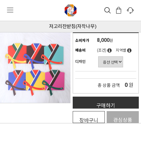
저고리잔받침(자작나무)
8,000
소비자가
원
배송비
(조건)
지역별
디자인
0
원
총 상품 금액
구매하기
관심상품
장바구니