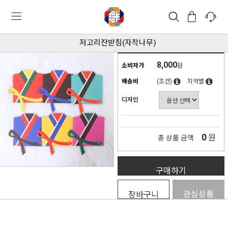
저고리잔받침(자작나무)
8,000
소비자가
원
배송비
(조건)
지역별
디자인
0
원
총 상품 금액
구매하기
관심상품
장바구니