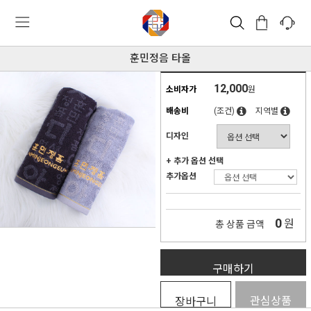
훈민정음 타올
12,000
소비자가
원
배송비
(조건)
지역별
디자인
+ 추가 옵션 선택
추가옵션
0
원
총 상품 금액
구매하기
관심상품
장바구니