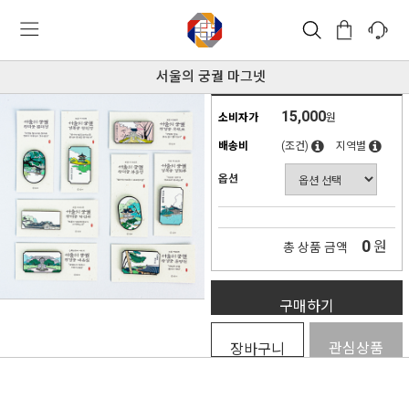
서울의 궁궐 마그넷
15,000
소비자가
원
배송비
(조건)
지역별
옵션
0
원
총 상품 금액
구매하기
관심상품
장바구니