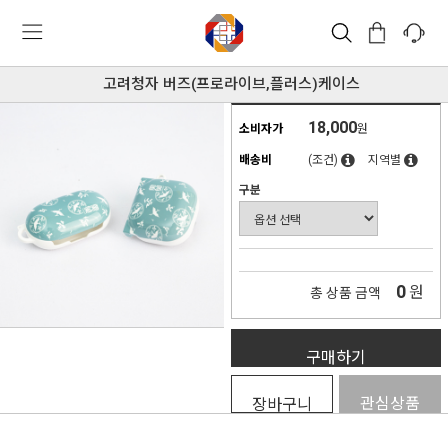
고려청자 버즈(프로라이브,플러스)케이스
18,000
소비자가
원
배송비
(조건)
지역별
구분
0
원
총 상품 금액
구매하기
관심상품
장바구니