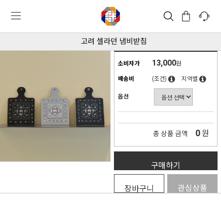
고려 셀라던 냄비받침
13,000
소비자가
원
배송비
(조건)
지역별
옵션
0
원
총 상품 금액
구매하기
관심상품
장바구니