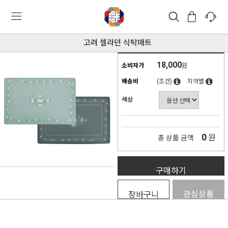
고려 셀라던 식탁매트
18,000
소비자가
원
배송비
(조건)
지역별
색상
0
원
총 상품 금액
구매하기
관심상품
장바구니