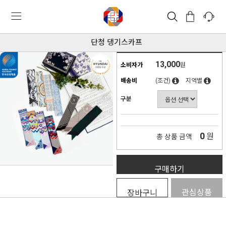
단청 댕기스카프
13,000
소비자가
원
배송비
(조건)
지역별
구분
0
원
총 상품 금액
구매하기
관심상품
장바구니