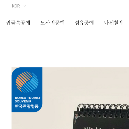
귀금속공예
도자기공예
섬유공예
나전칠기