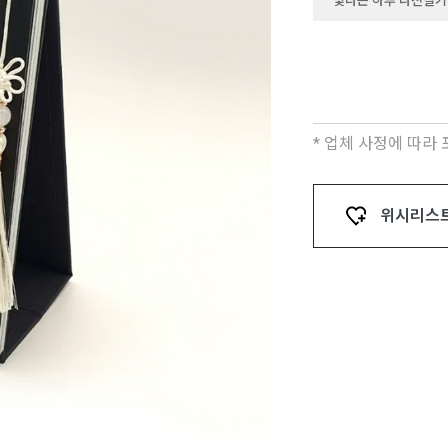
빛나는 하루 나전칠기
* 업체 사정에 따라
위시리스