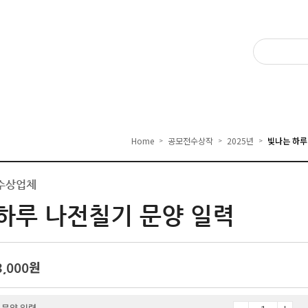
Home
공모전수상작
2025년
빛나는 하루
>
>
>
 수상업체
하루 나전칠기 문양 일력
3,000
원