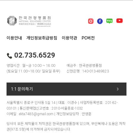
이용안내
개인정보취급방침
이용약관
PC버전
02.735.6529
영업시간 : 월~금 10:00 ~ 18:00
예금주 : 한국관광명품점
(토요일 11:00~18:00/ 일요일 휴무)
신한은행 : 140-013-489823
1:1 문의하기
서울특별시 종로구 인사동 5길 14 | 대표 : 이경수 | 사업자등록번호 : 201-82-
03101 | 통신판매업신고번호 : 2010-서울종로-1032
이메일 : ekta7485@gmail.com | 개인정보담당자 : 안영훈
당사의 모든 제작물의 저작권은 한국관광명품점에 있으며, 무단복제나 도용은 저작
권(97조 5항)에 의거하여 금지되어있습니다.